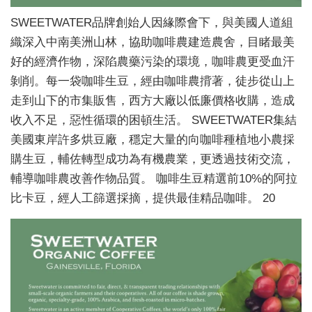
SWEETWATER品牌創始人因緣際會下，與美國人道組
織深入中南美洲山林，協助咖啡農建造農舍，目睹最美
好的經濟作物，深陷農藥污染的環境，咖啡農更受血汗
剝削。每一袋咖啡生豆，經由咖啡農揹著，徒步從山上
走到山下的市集販售，西方大廠以低廉價格收購，造成
收入不足，惡性循環的困頓生活。 SWEETWATER集結
美國東岸許多烘豆廠，穩定大量的向咖啡種植地小農採
購生豆，輔佐轉型成功為有機農業，更透過技術交流，
輔導咖啡農改善作物品質。 咖啡生豆精選前10%的阿拉
比卡豆，經人工篩選採摘，提供最佳精品咖啡。 20