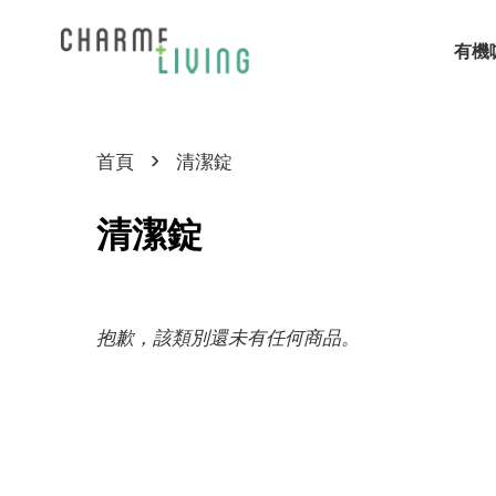
有機
›
首頁
清潔錠
清潔錠
抱歉，該類別還未有任何商品。