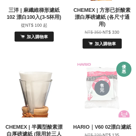
三洋 | 麻纖維梯形濾紙
CHEMEX | 方形已折酸素
102 漂白100入(3-5杯用)
漂白厚磅濾紙 (各尺寸通
用)
從
NT$ 100
起
NT$ 350
NT$ 330
加入購物車
加入購物車
優
惠
售
完
CHEMEX | 半圓型酸素漂
HARIO｜V60 02漂白濾紙
白厚磅濾紙 (限用於三人
NT$ 220
NT$ 135