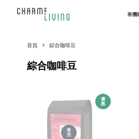
有機
›
首頁
綜合咖啡豆
綜合咖啡豆
優
惠
售
完