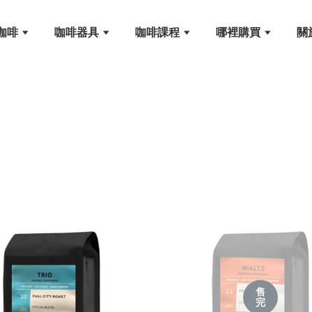
咖啡
咖啡器具
咖啡課程
哪裡購買
關
售
完