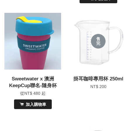
售
完
Sweetwater x 澳洲
掛耳咖啡專用杯 250ml
KeepCup聯名-隨身杯
NT$ 200
從
NT$ 480
起
加入購物車