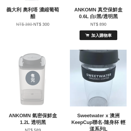
義大利 奧利塔 濃縮葡萄
ANKOMN 真空保鮮盒
醋
0.6L 白/黑/透明黑
NT$ 380
NT$ 300
NT$ 890
加入購物車
售
完
ANKOMN 氣密保鮮盒
Sweetwater x 澳洲
1.2L 透明黑
KeepCup聯名-隨身杯 輕
漾系列L
NT$ 589