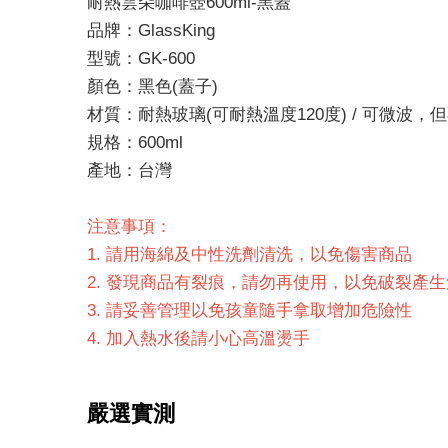
耐熱雲朵咖啡壺600ml-黑蓋
品牌：GlassKing
型號：GK-600
顏色：黑色(蓋子)
材質：耐熱玻璃(可耐熱溫度120度) / 可微波，
規格：600ml
產地：台灣
注意事項：
1. 請用海綿及中性洗劑清洗，以免傷害商品
2. 發現商品有裂痕，請勿再使用，以免破裂產
3. 請妥善管理以免孩童隨手拿取增加危險性
4. 加入熱水後請小心高溫燙手
嚴選實測