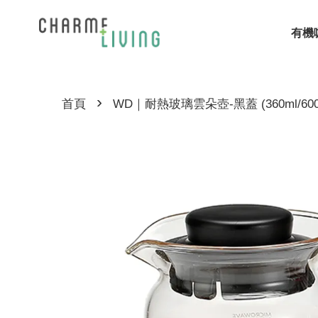
有機
›
首頁
WD｜耐熱玻璃雲朵壺-黑蓋 (360ml/600