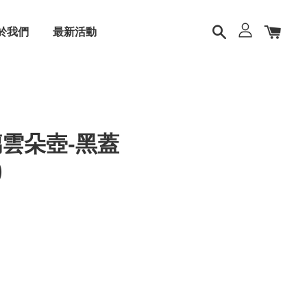
於我們
最新活動
雲朵壺-黑蓋
)