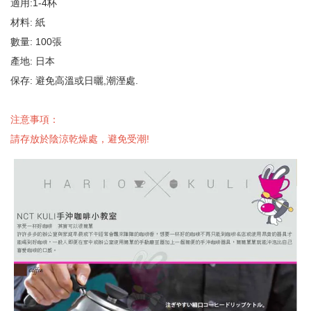
適用:1-4杯
材料: 紙
數量: 100張
產地: 日本
保存: 避免高溫或日曬,潮溼處.
注意事項：
請存放於陰涼乾燥處，避免受潮!