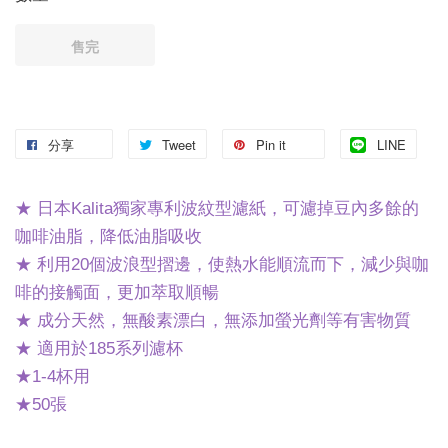
售完
分享
Tweet
Pin it
LINE
★ 日本Kalita獨家專利波紋型濾紙，可濾掉豆內多餘的
咖啡油脂，降低油脂吸收
★ 利用20個波浪型摺邊，使熱水能順流而下，減少與咖
啡的接觸面，更加萃取順暢
★ 成分天然，無酸素漂白，無添加螢光劑等有害物質
★ 適用於185系列濾杯
★1-4杯用
★50張