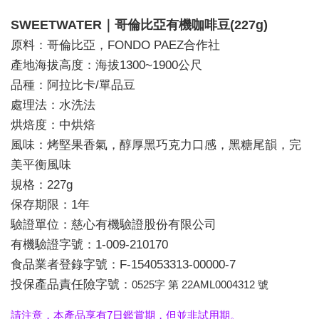
SWEETWATER｜哥倫比亞有機咖啡豆(227g)
原料：哥倫比亞，FONDO PAEZ合作社
產地海拔高度：海拔1300~1900公尺
品種：阿拉比卡/單品豆
處理法：水洗法
烘焙度：中烘焙
風味：烤堅果香氣，醇厚黑巧克力口感，黑糖尾韻，完
美平衡風味
規格：227g
保存期限：1年
驗證單位：慈心有機驗證股份有限公司
有機驗證字號：1-009-210170
食品業者登錄字號：F-154053313-00000-7
投保產品責任險字號：
0525字 第 22AML0004312 號
請注意，本產品享有7日鑑賞期，但並非試用期。