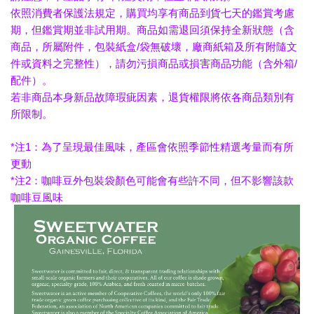
依照消費者保護法規定，購買均享有商品到貨七天的鑑賞考慮
期，但鑑賞期並非試用期。商品如需退回須保持全新狀態（含
商品，所屬附件，包裝紙盒/袋無破壞，廠商紙箱及所有附隨文
件或資料之完整性），請勿污損商品或損害商品功能（含外箱/
配件）。
若非商品本身新品故障瑕疵因素，退貨權限將依各商品類別有
所限制。
*注1：為了呈現最佳風味，產區會依照季節性精選考量而有所
更動
*注2：咖啡豆外包裝袋顏色可能會有些許不同，但不影響該款
咖啡豆風味