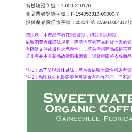
有機驗證字號：1-009-210170
食品業者登錄字號：F-154053313-00000-7
投保產品責任險字號：
0525字 第 22AML0004312 
請注意，本產品享有7日鑑賞期，但並非試用期。
依照消費者保護法規定，購買均享有商品到貨七天的鑑
有附隨文件或資料之完整性），請勿污損商品或損害商
若非商品本身新品故障瑕疵因素，退貨權限將依各商品
*注1：為了呈現最佳風味，產區會依照季節性精選考
*注2：咖啡豆外包裝袋顏色可能會有些許不同，但不