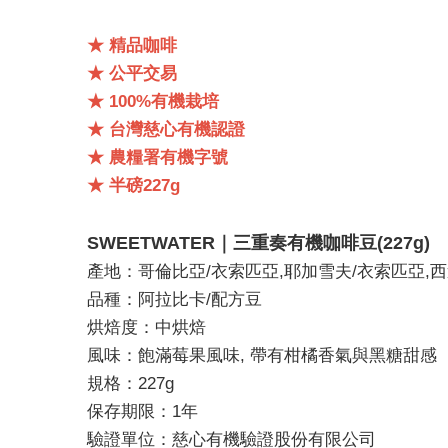
★ 精品咖啡
★ 公平交易
★ 100%有機栽培
★ 台灣慈心有機認證
★ 農糧署有機字號
★ 半磅227g
SWEETWATER｜三重奏有機咖啡豆(227g)
產地：哥倫比亞/衣索匹亞,耶加雪夫/衣索匹亞,
品種：阿拉比卡/配方豆
烘焙度：中烘焙
風味：飽滿莓果風味, 帶有柑橘香氣與黑糖甜感
規格：227g
保存期限：1年
驗證單位：慈心有機驗證股份有限公司