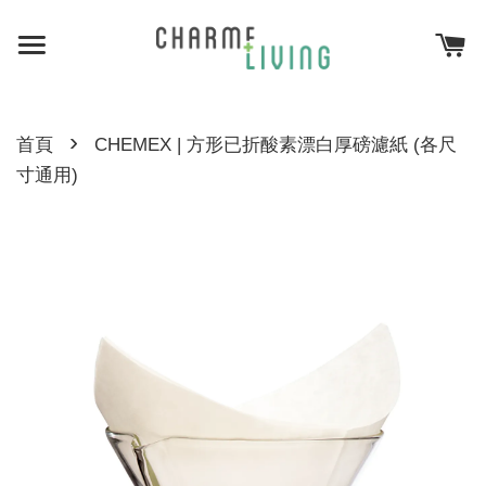
›
首頁
CHEMEX | 方形已折酸素漂白厚磅濾紙 (各尺
寸通用)