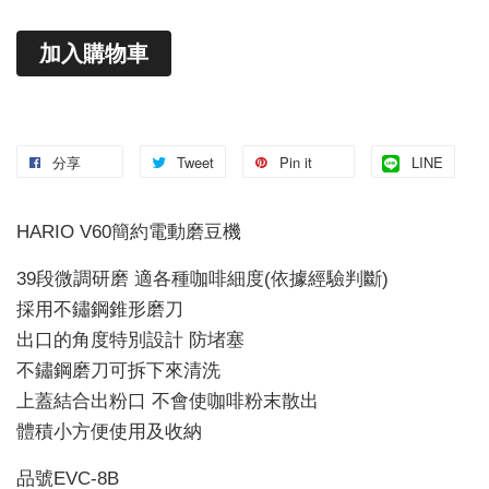
加入購物車
分享
Tweet
Pin it
LINE
HARIO V60簡約電動磨豆機
39段微調研磨 適各種咖啡細度(依據經驗判斷)
採用不鏽鋼錐形磨刀
出口的角度特別設計 防堵塞
不鏽鋼磨刀可拆下來清洗
上蓋結合出粉口 不會使咖啡粉末散出
體積小方便使用及收納
品號EVC-8B