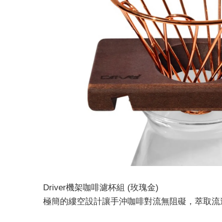
Driver機架咖啡濾杯組 (玫瑰金)
極簡的縷空設計讓手沖咖啡對流無阻礙，萃取流