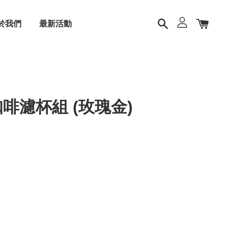
於我們
最新活動
機架咖啡濾杯組 (玫瑰金)