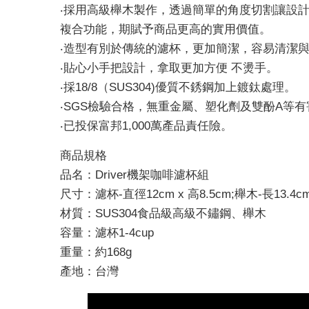
‧採用高級櫸木製作，透過簡單的角度切割讓設計
複合功能，期賦予商品更高的實用價值。
‧造型有別於傳統的濾杯，更加簡潔，容易清潔
‧貼心小手把設計，拿取更加方便 不燙手。
‧採18/8（SUS304)優質不銹鋼加上鍍鈦處理。
‧SGS檢驗合格，無重金屬、塑化劑及雙酚A等
‧已投保富邦1,000萬產品責任險。
商品規格
品名：Driver機架咖啡濾杯組
尺寸：濾杯-直徑12cm x 高8.5cm;櫸木-長13.4cm x
材質：SUS304食品級高級不鏽鋼、櫸木
容量：濾杯1-4cup
重量：約168g
產地：台灣