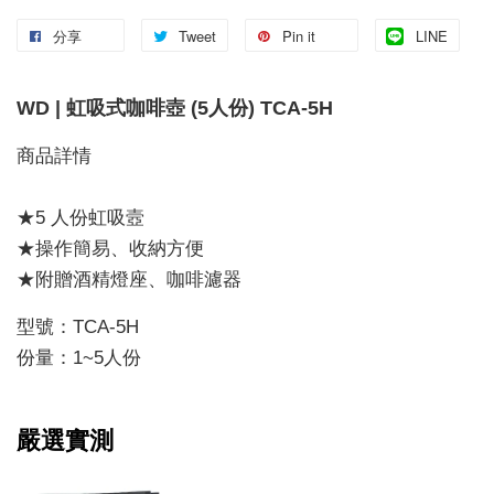
分享
Tweet
Pin it
LINE
WD | 虹吸式咖啡壺 (5人份) TCA-5H
商品詳情
★5 人份虹吸壼
★操作簡易、收納方便
★附贈酒精燈座、咖啡濾器
型號：TCA-5H
份量：1~5人份
嚴選實測